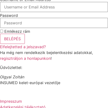
Password
Emlékezz rám
BELÉPÉS
Elfelejtetted a jelszavad?
Ha még nem rendelkezik bejelentkezési adatokkal,
regisztráljon a honlapunkon
!
Üdvözlettel:
Olgyai Zoltán
INSUMED kelet-európai vezetője
Impresszum
Adatkezelési tájékoztató