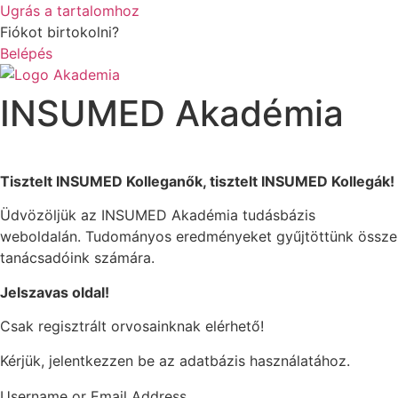
Ugrás a tartalomhoz
Fiókot birtokolni?
Belépés
INSUMED Akadémia
Tisztelt INSUMED Kolleganők, tisztelt INSUMED Kollegák!
Üdvözöljük az INSUMED Akadémia tudásbázis
weboldalán. Tudományos eredményeket gyűjtöttünk össze
tanácsadóink számára.
Jelszavas oldal!
Csak regisztrált orvosainknak elérhető!
Kérjük, jelentkezzen be az adatbázis használatához.
Username or Email Address