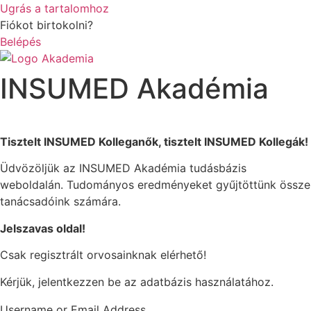
Ugrás a tartalomhoz
Fiókot birtokolni?
Belépés
INSUMED Akadémia
Tisztelt INSUMED Kolleganők, tisztelt INSUMED Kollegák!
Üdvözöljük az INSUMED Akadémia tudásbázis
weboldalán. Tudományos eredményeket gyűjtöttünk össze
tanácsadóink számára.
Jelszavas oldal!
Csak regisztrált orvosainknak elérhető!
Kérjük, jelentkezzen be az adatbázis használatához.
Username or Email Address