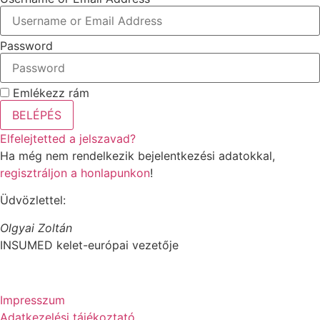
Password
Emlékezz rám
BELÉPÉS
Elfelejtetted a jelszavad?
Ha még nem rendelkezik bejelentkezési adatokkal,
regisztráljon a honlapunkon
!
Üdvözlettel:
Olgyai Zoltán
INSUMED kelet-európai vezetője
Impresszum
Adatkezelési tájékoztató