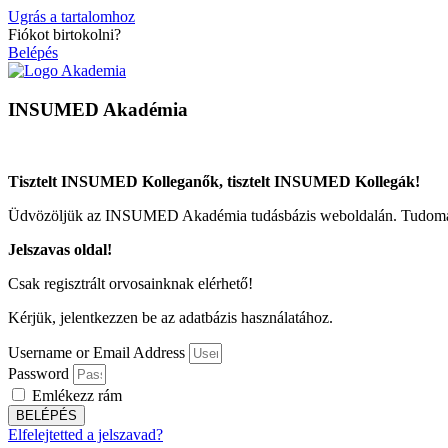
Ugrás a tartalomhoz
Fiókot birtokolni?
Belépés
INSUMED Akadémia
Tisztelt INSUMED Kolleganők, tisztelt INSUMED Kollegák!
Üdvözöljük az INSUMED Akadémia tudásbázis weboldalán. Tudomány
Jelszavas oldal!
Csak regisztrált orvosainknak elérhető!
Kérjük, jelentkezzen be az adatbázis használatához.
Username or Email Address
Password
Emlékezz rám
BELÉPÉS
Elfelejtetted a jelszavad?