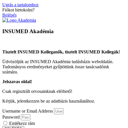
Ugrás a tartalomhoz
Fiókot birtokolni?
Belépés
INSUMED Akadémia
Tisztelt INSUMED Kolleganők, tisztelt INSUMED Kollegák!
Üdvözöljük az INSUMED Akadémia tudásbázis weboldalán.
Tudományos eredményeket gyűjtöttünk össze tanácsadóink
számára.
Jelszavas oldal!
Csak regisztrált orvosainknak elérhető!
Kérjük, jelentkezzen be az adatbázis használatához.
Username or Email Address
Password
Emlékezz rám