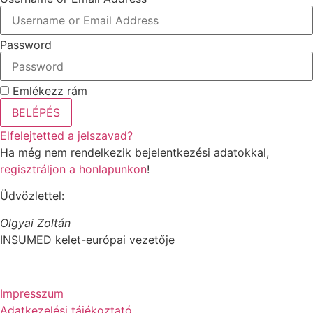
Password
Emlékezz rám
BELÉPÉS
Elfelejtetted a jelszavad?
Ha még nem rendelkezik bejelentkezési adatokkal,
regisztráljon a honlapunkon
!
Üdvözlettel:
Olgyai Zoltán
INSUMED kelet-európai vezetője
Impresszum
Adatkezelési tájékoztató