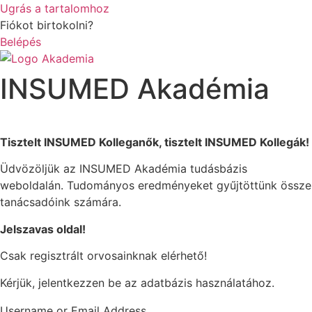
Ugrás a tartalomhoz
Fiókot birtokolni?
Belépés
INSUMED Akadémia
Tisztelt INSUMED Kolleganők, tisztelt INSUMED Kollegák!
Üdvözöljük az INSUMED Akadémia tudásbázis
weboldalán. Tudományos eredményeket gyűjtöttünk össze
tanácsadóink számára.
Jelszavas oldal!
Csak regisztrált orvosainknak elérhető!
Kérjük, jelentkezzen be az adatbázis használatához.
Username or Email Address