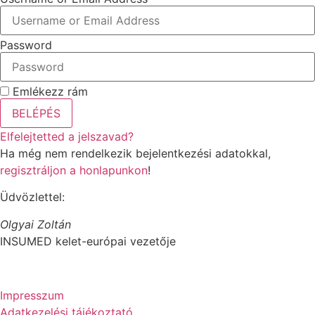
Password
Emlékezz rám
BELÉPÉS
Elfelejtetted a jelszavad?
Ha még nem rendelkezik bejelentkezési adatokkal,
regisztráljon a honlapunkon
!
Üdvözlettel:
Olgyai Zoltán
INSUMED kelet-európai vezetője
Impresszum
Adatkezelési tájékoztató