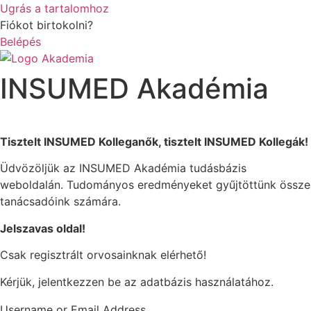
Ugrás a tartalomhoz
Fiókot birtokolni?
Belépés
INSUMED Akadémia
Tisztelt INSUMED Kolleganők, tisztelt INSUMED Kollegák!
Üdvözöljük az INSUMED Akadémia tudásbázis
weboldalán. Tudományos eredményeket gyűjtöttünk össze
tanácsadóink számára.
Jelszavas oldal!
Csak regisztrált orvosainknak elérhető!
Kérjük, jelentkezzen be az adatbázis használatához.
Username or Email Address