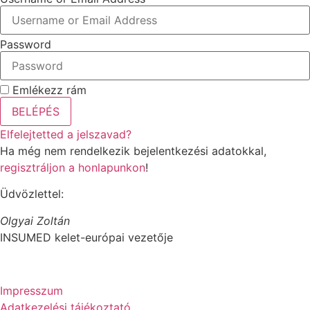
Password
Emlékezz rám
BELÉPÉS
Elfelejtetted a jelszavad?
Ha még nem rendelkezik bejelentkezési adatokkal,
regisztráljon a honlapunkon
!
Üdvözlettel:
Olgyai Zoltán
INSUMED kelet-európai vezetője
Impresszum
Adatkezelési tájékoztató