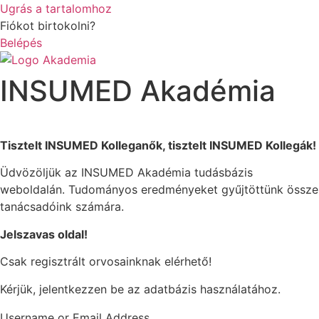
Ugrás a tartalomhoz
Fiókot birtokolni?
Belépés
INSUMED Akadémia
Tisztelt INSUMED Kolleganők, tisztelt INSUMED Kollegák!
Üdvözöljük az INSUMED Akadémia tudásbázis
weboldalán. Tudományos eredményeket gyűjtöttünk össze
tanácsadóink számára.
Jelszavas oldal!
Csak regisztrált orvosainknak elérhető!
Kérjük, jelentkezzen be az adatbázis használatához.
Username or Email Address