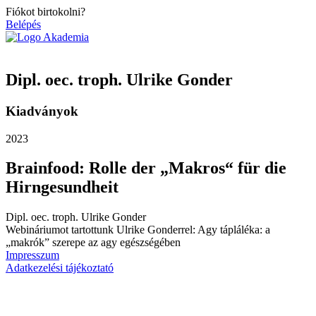
Ugrás
Fiókot birtokolni?
a
Belépés
tartalomhoz
Dipl. oec. troph. Ulrike Gonder
Kiadványok
2023
Brainfood: Rolle der „Makros“ für die
Hirngesundheit
Dipl. oec. troph. Ulrike Gonder
Webináriumot tartottunk Ulrike Gonderrel: Agy tápláléka: a
„makrók” szerepe az agy egészségében
Impresszum
Adatkezelési tájékoztató