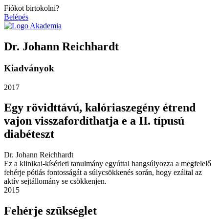
Ugrás
Fiókot birtokolni?
a
Belépés
tartalomhoz
Dr. Johann Reichhardt
Kiadványok
2017
Egy rövidttávú, kalóriaszegény étrend
vajon visszafordíthatja e a II. típusú
diabéteszt
Dr. Johann Reichhardt
Ez a klinikai-kísérleti tanulmány egyúttal hangsúlyozza a megfelelő
fehérje pótlás fontosságát a súlycsökkenés során, hogy ezáltal az
aktív sejtállomány se csökkenjen.
2015
Fehérje szükséglet