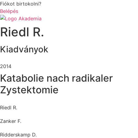
Ugrás
Fiókot birtokolni?
a
Belépés
tartalomhoz
Riedl R.
Kiadványok
2014
Katabolie nach radikaler
Zystektomie
Riedl R.
Zanker F.
Ridderskamp D.